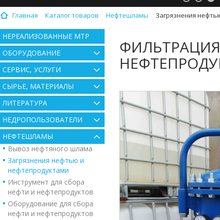
Главная
Каталог товаров
Нефтешламы
Загрязнения нефть
НЕРЕАЛИЗОВАННЫЕ МТР
ФИЛЬТРАЦИЯ
ОБОРУДОВАНИЕ
НЕФТЕПРОДУ
СЕРВИС, УСЛУГИ
СЫРЬЕ, МАТЕРИАЛЫ
ЛИТЕРАТУРА
НЕДРОПОЛЬЗОВАТЕЛИ
НЕФТЕШЛАМЫ
Вывоз нефтяного шлама
Загрязнения нефтью и
нефтепродуктами
Инструмент для сбора
нефти и нефтепродуктов
Оборудование для сбора
нефти и нефтепродуктов