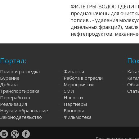
ФИЛЬТРЫ-ВОДООТДЕЛИТЕЛ
предназначены для очистк
топлив . - удаления молек
дизельных фракций), масля
нефтепродуктов, механичес
Портал:
Пок
Поиск и разведка
Финансы
Ката
Бурение
Работа в отрасли
Катал
Добыча
Мероприятия
Объя
Транспортировка
СМИ
Стат
Переработка
Новости
Реализация
Партнеры
Наука и образование
Баннеры
Законодательство
Фильмотека
Пользовательское с