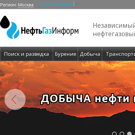
Select Language
▼
Регион:
Москва
Независимы
нефтегазовы
Поиск и разведка
Бурение
Добыча
Транспорт