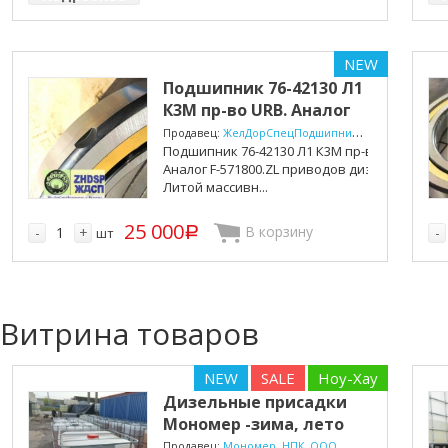
NEW
Подшипник 76-42130 Л1
К3М пр-во URB. Аналог
F-5718...
Продавец:
ЖелДорСпецПодшипник, ООО (ООО ЖДСП)
Подшипник 76-42130 Л1 К3М пр-во URB.
Аналог F-571800.ZL приводов дизеля Д49.
Литой массивн...
25 000
В корзину
-
+
-
шт
p
Витрина товаров
NEW
SALE
Ноу-Хау
Дизельные присадки
Мономер -зима, лето
Продавец:
Мономер, НПК, ООО