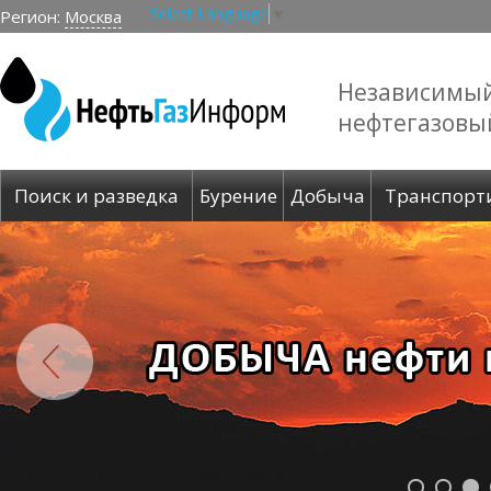
Select Language
▼
Регион:
Москва
Независимы
нефтегазовы
Поиск и разведка
Бурение
Добыча
Транспорт