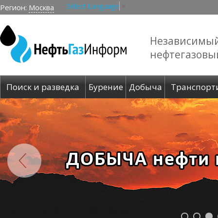
Select Language
▼
Регион:
Москва
Независимы
нефтегазовы
Поиск и разведка
Бурение
Добыча
Транспорт