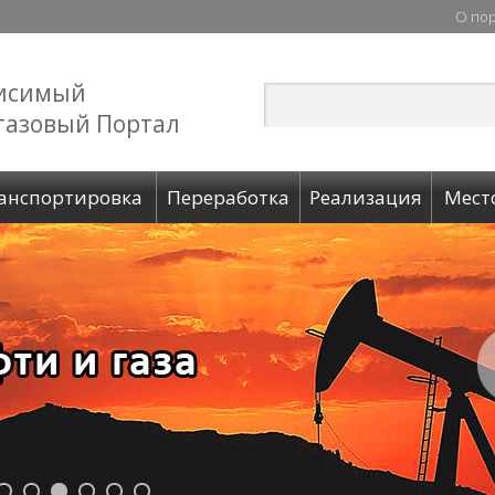
О по
исимый
газовый Портал
анспортировка
Переработка
Реализация
Мест