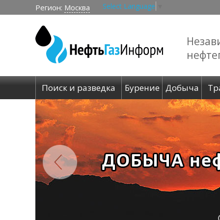
Select Language
▼
Регион:
Москва
Незав
нефте
Поиск и разведка
Бурение
Добыча
Тр