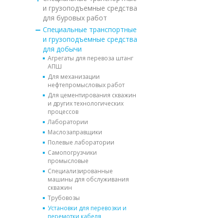
и грузоподъемные средства
для буровых работ
Специальные транспортные
и грузоподъемные средства
для добычи
Агрегаты для перевоза штанг
АПШ
Для механизации
нефтепромысловых работ
Для цементирования скважин
и других технологических
процессов
Лаборатории
Маслозаправщики
Полевые лаборатории
Самопогрузчики
промысловые
Специализированные
машины для обслуживания
скважин
Трубовозы
Установки для перевозки и
перемотки кабеля