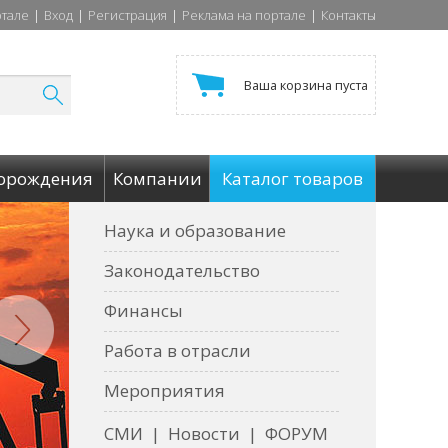
ртале
|
Вход
|
Регистрация
|
Реклама на портале
|
Контакты
Ваша корзина пуста
орождения
Компании
Каталог товаров
Наука и образование
Законодательство
Финансы
Работа в отрасли
Мероприятия
СМИ
|
Новости
|
ФОРУМ