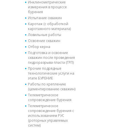
Инклинометрические
измерения в процессе
бурения
Испытание скважин
Каротаж (с обработкой
каротажного материала)
Ловильные работы
Освоение скважин
Отбор керна
Подготовка и освоение
скважин после проведения
гидроразрыва пласта (ГРП)
Прочие подрядные
технологические услуги на
этапе БУРЕНИЕ
Работы по креплению
(цементированию скважин)
Телеметрическое
сопровождение бурения
Телеметрическое
сопровождение бурения с
использованием РУС
(роторных управлемых
систем)