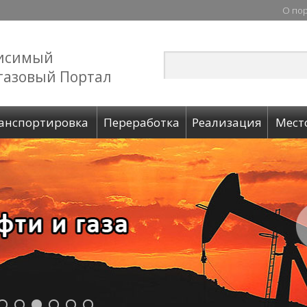
О по
исимый
газовый Портал
анспортировка
Переработка
Реализация
Мест