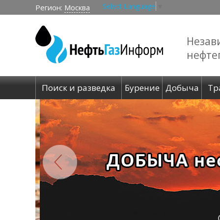
Select Language
▼
Регион:
Москва
Незав
нефте
Поиск и разведка
Бурение
Добыча
Тр