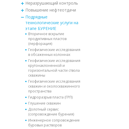
Неразрушающий контроль
Повышение нефтеотдачи
Подрядные
технологические услуги на
этапе БУРЕНИЕ
Вторичное вскрытие
продуктивных пластов
(перфорация)
Геофизические исследования
в обсаженных колоннах
Геофизические исследования
крутонаклоненной и
горизонтальной части ствола
скважины
Геофизические исследования
скважин и околоскважинного
пространства
Гидроразрыв пласта (ГРП)
Глушение скважин
Долотный сервис
(сопровождение бурения)
Инженерное сопровождение
буровых растворов