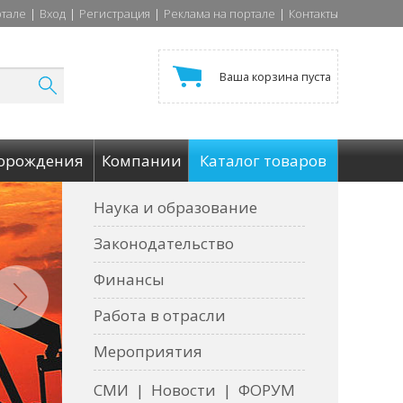
ртале
|
Вход
|
Регистрация
|
Реклама на портале
|
Контакты
Ваша корзина пуста
орождения
Компании
Каталог товаров
Наука и образование
Законодательство
Финансы
Работа в отрасли
Мероприятия
СМИ
|
Новости
|
ФОРУМ