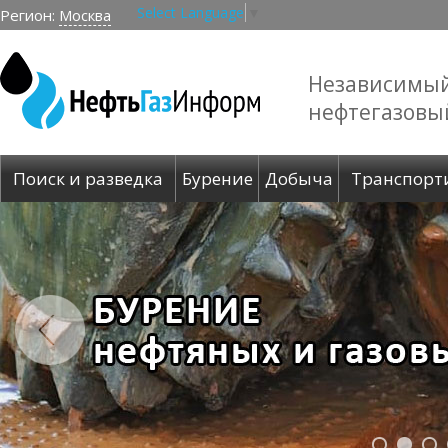
Select Language
▼
Регион:
Москва
Независимы
нефтегазовы
Поиск и разведка
Бурение
Добыча
Транспорт