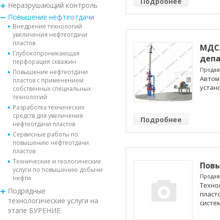
Подробнее
Неразрушающий контроль
Повышение нефтеотдачи
Внедрение технологий
увеличения нефтеотдачи
пластов
МДСА
Глубокопроникающая
депа
перфорация скважин
автом
Продав
Повышение нефтеотдачи
Автом
пластов с применением
устано
собственных специальных
технологий
Разработка технических
средств для увеличения
Подробнее
нефтеотдачи пластов
Сервисные работы по
повышению нефтеотдачи
пластов
Технические и геологические
Пов
услуги по повышению добычи
Продав
нефти
Техно
Подрядные
пласт
технологические услуги на
систем
этапе БУРЕНИЕ