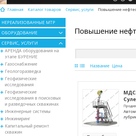
Главная
Каталог товаров
Сервис, услуги
Повышение нефте
НЕРЕАЛИЗОВАННЫЕ МТР
Повышение нефт
ОБОРУДОВАНИЕ
СЕРВИС, УСЛУГИ
АРЕНДА оборудования на
этапе БУРЕНИЕ
Газоснабжение
Название
Цена
Геологоразведка
Геофизические
исследования
Геофизические
МДС
исследования в поисковых
Суле
и разведочных скважинах
Продав
Инженерные системы
Автом
лубри
Инжиниринг
Капитальный ремонт
скважин