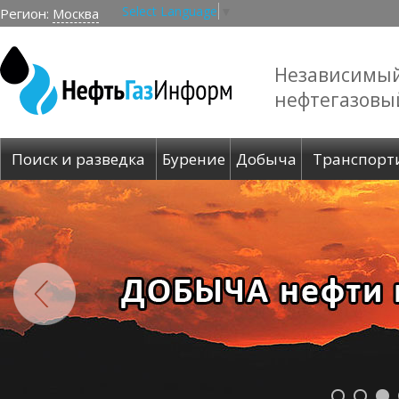
Select Language
▼
Регион:
Москва
Независимы
нефтегазовы
Поиск и разведка
Бурение
Добыча
Транспорт