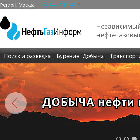
Select Language
▼
Регион:
Москва
Независимы
нефтегазовы
Поиск и разведка
Бурение
Добыча
Транспорт