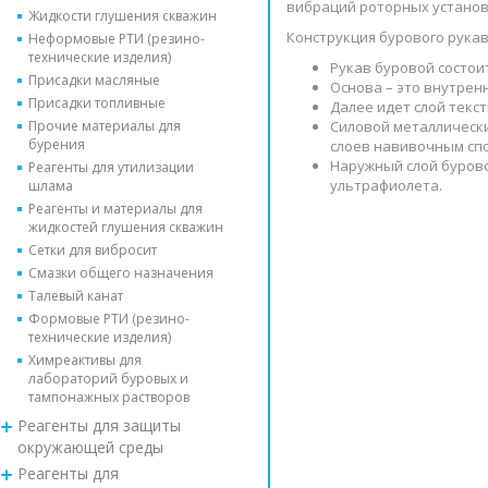
вибраций роторных установо
Жидкости глушения скважин
Конструкция бурового рукав
Неформовые РТИ (резино-
технические изделия)
Рукав буровой состои
Присадки масляные
Основа – это внутрен
Присадки топливные
Далее идет слой текс
Прочие материалы для
Силовой металлическ
бурения
слоев навивочным сп
Наружный слой бурово
Реагенты для утилизации
ультрафиолета.
шлама
Реагенты и материалы для
жидкостей глушения скважин
Сетки для вибросит
Смазки общего назначения
Талевый канат
Формовые РТИ (резино-
технические изделия)
Химреактивы для
лабораторий буровых и
тампонажных растворов
Реагенты для защиты
окружающей среды
Реагенты для