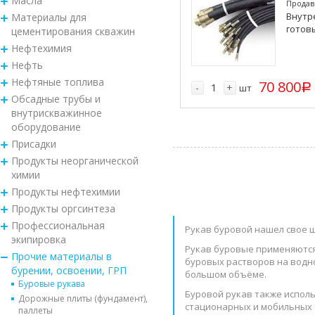
Масла
Продав
Внутр
Материалы для
готовы
цементирования скважин
Нефтехимия
Нефть
Нефтяные топлива
70 800
-
+
шт
p
Обсадные трубы и
внутрискважинное
оборудование
Присадки
Продукты неорганической
химии
Продукты нефтехимии
Продукты оргсинтеза
Профессиональная
Рукав буровой нашел свое 
экипировка
Рукав буровые применяются
Прочие материалы в
буровых растворов на водн
бурении, освоении, ГРП
большом объёме.
Буровые рукава
Буровой рукав также испол
Дорожные плиты (фундамент),
стационарных и мобильных б
паллеты