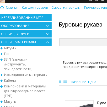
Главная
Каталог товаров
Сырье, материалы
Прочие матери
НЕРЕАЛИЗОВАННЫЕ МТР
Буровые рукава
ОБОРУДОВАНИЕ
СЕРВИС, УСЛУГИ
СЫРЬЕ, МАТЕРИАЛЫ
Битумы
Газ
ЗИП (запчасти,
Буровые рукава различных 
инструменты,
представителишироко предс
принадлежности)
Изоляционные материалы
Кабели
Название
Цена
Компоновки и материалы
для гидроразрыва пласта
(ГРП)
Мазуты
Рука