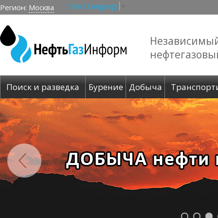
Select Language
▼
Регион:
Москва
Независимы
нефтегазовы
Поиск и разведка
Бурение
Добыча
Транспорт