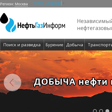
Select Language
▼
Регион:
Москва
Независимы
нефтегазовы
Поиск и разведка
Бурение
Добыча
Транспорт