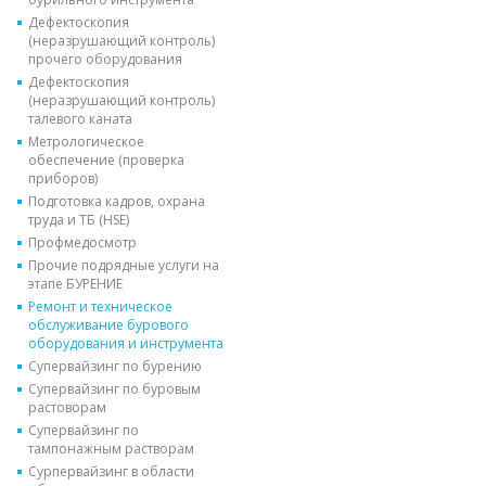
Дефектоскопия
(неразрушающий контроль)
прочего оборудования
Дефектоскопия
(неразрушающий контроль)
талевого каната
Метрологическое
обеспечение (проверка
приборов)
Подготовка кадров, охрана
труда и ТБ (HSE)
Профмедосмотр
Прочие подрядные услуги на
этапе БУРЕНИЕ
Ремонт и техническое
обслуживание бурового
оборудования и инструмента
Супервайзинг по бурению
Супервайзинг по буровым
растоворам
Супервайзинг по
тампонажным растворам
Сурпервайзинг в области