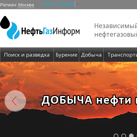
Select Language
▼
Регион:
Москва
Независимы
нефтегазовы
Поиск и разведка
Бурение
Добыча
Транспорт