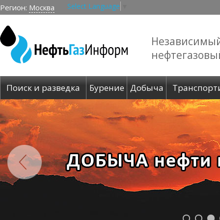
Select Language
▼
Регион:
Москва
Независимы
нефтегазовы
Поиск и разведка
Бурение
Добыча
Транспорт