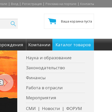
ртале
|
Вход
|
Регистрация
|
Реклама на портале
|
Контакты
Ваша корзина пуста
орождения
Компании
Каталог товаров
Наука и образование
Законодательство
Финансы
Работа в отрасли
Мероприятия
СМИ
|
Новости
|
ФОРУМ