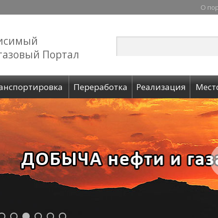
О по
исимый
газовый Портал
анспортировка
Переработка
Реализация
Мест