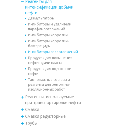
Реагенты для
интенсификации добычи
нефти
Деэмульгаторы
Ингибиторы и удалители
парафиноотложений
Ингибиторы коррозии
Ингибиторы коррозии-
бактерециды
Ингибиторы солеотложений
Продукты для повышения
нефтеотдачи пласта
Продукты для подготовки
нефти
Тампонажные составы и
реагенты для ремонтно-
изоляционных работ
Реагенты, используемые
при транспортировке нефти
Смазки
Смазки редукторные
Трубы