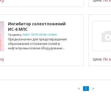
осу
Цена:
По з
Ингибитор солеотложений
ИС-6 МПС
Продавец:
МАКС ПЕТРОЛЕУМ СЕРВИС
Предназначен для предотвращения
образования отложения солей в
нефтепромысловом оборудовани...
осу
Цена:
По з
<
1
>