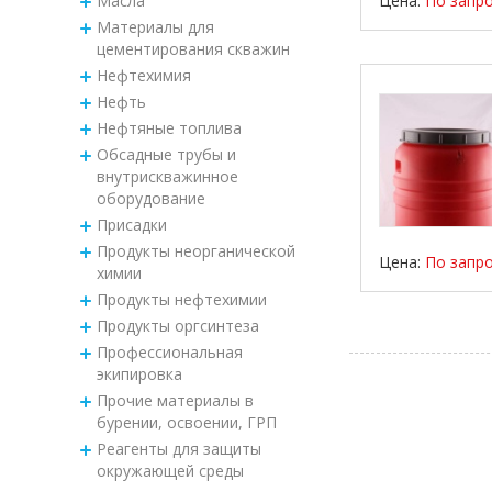
Масла
Цена:
По запр
Материалы для
цементирования скважин
Нефтехимия
Нефть
Нефтяные топлива
Обсадные трубы и
внутрискважинное
оборудование
Присадки
Продукты неорганической
Цена:
По запр
химии
Продукты нефтехимии
Продукты оргсинтеза
Профессиональная
экипировка
Прочие материалы в
бурении, освоении, ГРП
Реагенты для защиты
окружающей среды