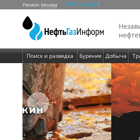
Select Language
▼
Регион:
Москва
Незав
нефте
Поиск и разведка
Бурение
Добыча
Тр