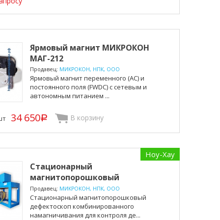
апросу
Ярмовый магнит МИКРОКОН
МАГ-212
Продавец:
МИКРОКОН, НПК, ООО
Ярмовый магнит переменного (AC) и
постоянного поля (FWDC) с сетевым и
автономным питанием ...
34 650
В корзину
шт
p
Ноу-Хау
Стационарный
магнитопорошковый
дефектоскоп МИКРОКО...
Продавец:
МИКРОКОН, НПК, ООО
Cтационарный магнитопорошковый
дефектоскоп комбинированного
намагничивания для контроля де...