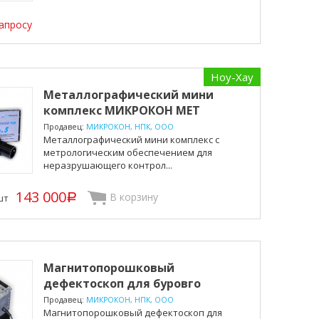
апросу
Ноу-Хау
Металлографический мини
комплекс МИКРОКОН МЕТ
Эксп...
Продавец:
МИКРОКОН, НПК, ООО
Металлографический мини комплекс с
метрологическим обеспечением для
неразрушающего контрол...
143 000
В корзину
шт
p
Магнитопорошковый
дефектоскоп для буровго
оборудов...
Продавец:
МИКРОКОН, НПК, ООО
Магнитопорошковый дефектоскоп для