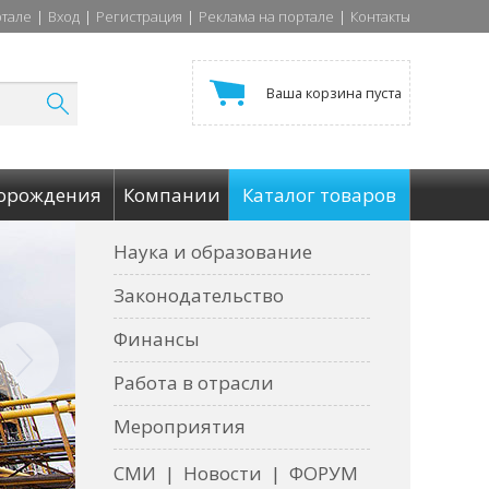
ртале
|
Вход
|
Регистрация
|
Реклама на портале
|
Контакты
Ваша корзина пуста
орождения
Компании
Каталог товаров
Наука и образование
Законодательство
Финансы
Работа в отрасли
Мероприятия
СМИ
|
Новости
|
ФОРУМ