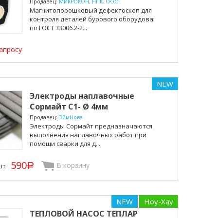
оборудо...
Продавец:
МИКРОКОН, НПК, ООО
Магнитопорошковый дефектоскоп для
контроля деталей бурового оборудования
по ГОСТ 33006.2-2...
апросу
NEW
Электроды наплавочные
Сормайт С1- Ø 4мм
Продавец:
ЭймНова
Электроды Сормайт предназначаются для
выполнения наплавочных работ при
помощи сварки для д...
590
В корзину
шт
p
NEW
Ноу-Хау
ТЕПЛОВОЙ НАСОС ТЕПЛАР