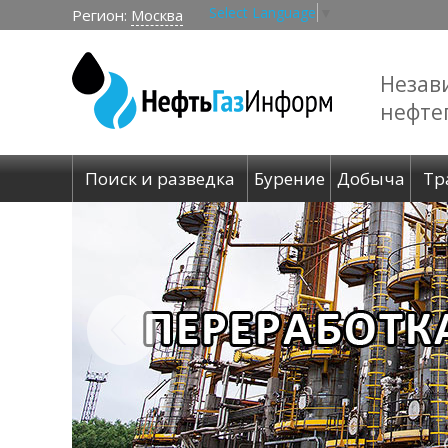
Select Language
▼
Регион:
Москва
Незав
нефте
Поиск и разведка
Бурение
Добыча
Тр