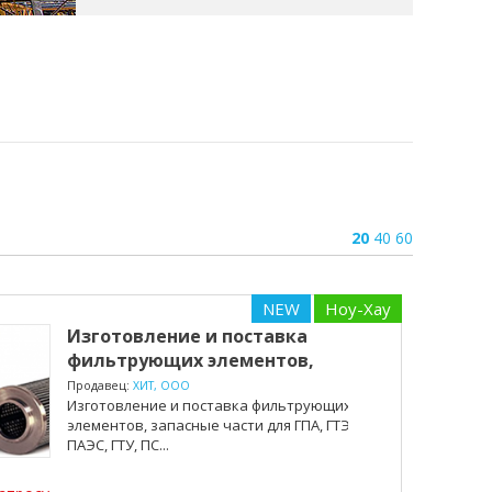
20
40
60
NEW
Ноу-Хау
Изготовление и поставка
фильтрующих элементов,
зап...
Продавец:
ХИТ, ООО
Изготовление и поставка фильтрующих
элементов, запасные части для ГПА, ГТЭС,
ПАЭС, ГТУ, ПС...