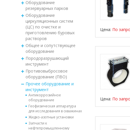
Оборудование
резервуарных парков
Оборудование
циркуляционных систем
(ЦС) по очистке и
Цена:
По запр
приготовлению буровых
растворов
Общее и сопутствующее
оборудование
Породоразрушающий
инструмент
Противовыбросовое
оборудование (ПВО)
Прочее оборудование и
инструмент
Антикоррозийное
Цена:
По запр
оборудование
Геофизическая аппаратура
для исследования в скважинах
Жидко-азотные установки
Запчасти к
нефтепромышленному