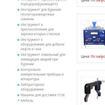
Цена:
По запр
породоразрушающего)
Инструмент для бурения
геологоразведочных
скважин
Инструмент и
приспособления для
зарезки вторых стволов
Инструмент к
оборудованию для добычи
нефти и газа
Инструмент ловильный для
Цена:
По запр
ликвидации аварий при
бурении
Контрольно-
измерительные приборы и
аппаратура
Лабораторное
оборудование
Машины для доставки ГСМ
Мебель