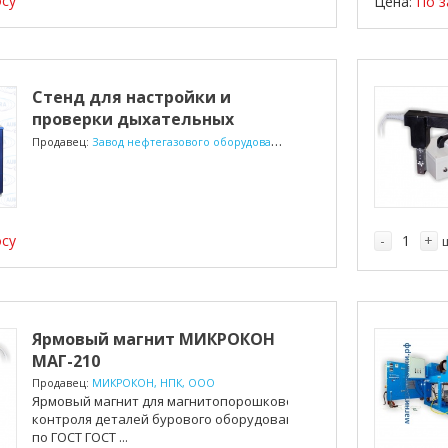
осу
Цена:
По з
Стенд для настройки и
проверки дыхательных
клапано...
Продавец:
Завод нефтегазового оборудования «АВРОРА-НЕФТЬ», ООО
осу
-
+
Ярмовый магнит МИКРОКОН
МАГ-210
Продавец:
МИКРОКОН, НПК, ООО
Ярмовый магнит для магнитопорошкового
контроля деталей бурового оборудования
по ГОСТ ГОСТ ...