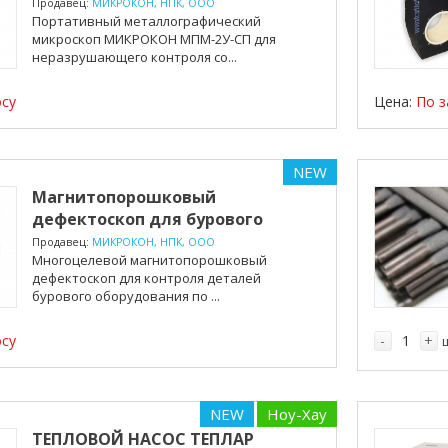
микроскоп МИКРОКОН ...
Продавец:
МИКРОКОН, НПК, ООО
Портативный металлографический
микроскоп МИКРОКОН МПМ-2У-СП для
неразрушающего контроля со...
осу
Цена:
По з
NEW
Магнитопорошковый
дефектоскоп для бурового
оборудо...
Продавец:
МИКРОКОН, НПК, ООО
Многоцелевой магнитопорошковый
дефектоскоп для контроля деталей
бурового оборудования по ...
осу
-
+
NEW
Ноу-Хау
ТЕПЛОВОЙ НАСОС ТЕПЛАР