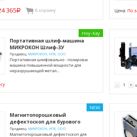
24 365
В корзину
Цена:
По з
p
Ноу-Хау
Портативная шлиф-машина
МИКРОКОН Шлиф-3У
Продавец:
МИКРОКОН, НПК, ООО
Портативная шлифовально - полировальная
машина повышенной мощности для
неразрушающей метал...
осу
-
+
NEW
Магнитопорошковый
дефектоскоп для бурового
оборудо...
Продавец:
МИКРОКОН, НПК, ООО
Магнитопорошковый дефектоскоп для