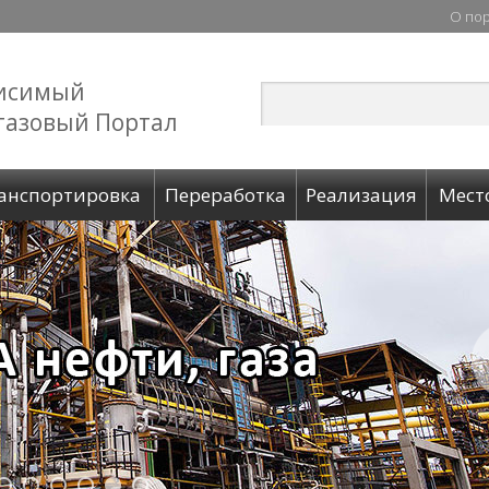
О по
исимый
газовый Портал
анспортировка
Переработка
Реализация
Мест