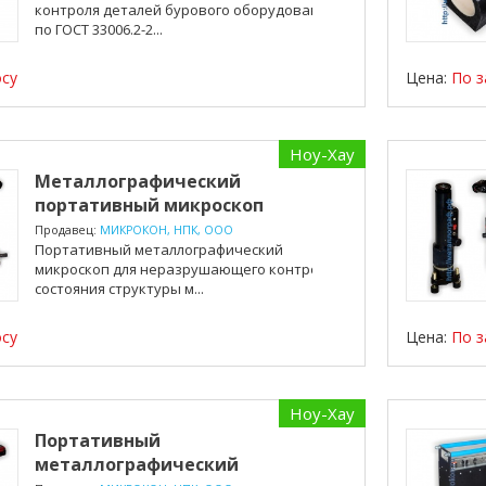
контроля деталей бурового оборудования
по ГОСТ 33006.2-2...
осу
Цена:
По з
Ноу-Хау
Металлографический
портативный микроскоп
МИКРОКОН ...
Продавец:
МИКРОКОН, НПК, ООО
Портативный металлографический
микроскоп для неразрушающего контроля
состояния структуры м...
осу
Цена:
По з
Ноу-Хау
Портативный
металлографический