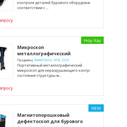
контроля деталей бурового оборудования в
соответствии с ...
апросу
Ноу-Хау
Микроскоп
металлографический
портативный МИКРОКОН ...
Продавец:
МИКРОКОН, НПК, ООО
Портативный металлографический
микроскоп для неразрушающего контроля
состояния структуры м...
апросу
NEW
Магнитопорошковый
дефектоскоп для бурового