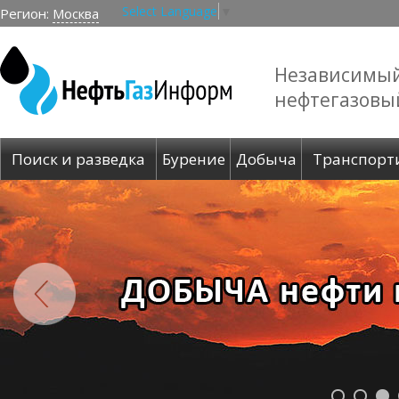
Select Language
▼
Регион:
Москва
Независимы
нефтегазовы
Поиск и разведка
Бурение
Добыча
Транспорт