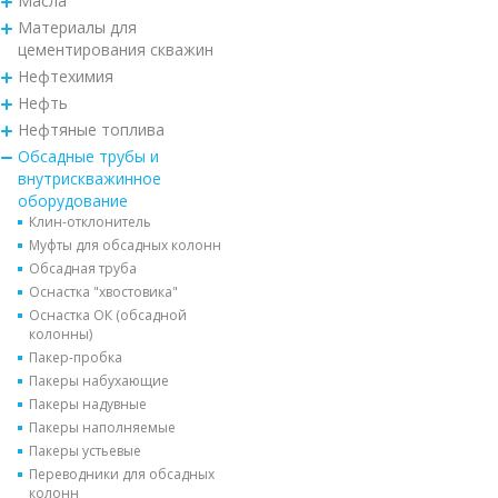
Масла
Материалы для
цементирования скважин
Нефтехимия
Нефть
Нефтяные топлива
Обсадные трубы и
внутрискважинное
оборудование
Клин-отклонитель
Муфты для обсадных колонн
Обсадная труба
Оснастка "хвостовика"
Оснастка ОК (обсадной
колонны)
Пакер-пробка
Пакеры набухающие
Пакеры надувные
Пакеры наполняемые
Пакеры устьевые
Переводники для обсадных
колонн