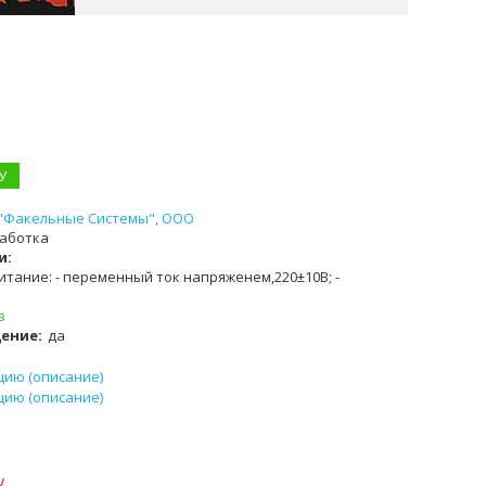
У
"Факельные Системы", ООО
аботка
и:
тание: - переменный ток напряженем,220±10В; -
з
ение:
да
цию (описание)
цию (описание)
у