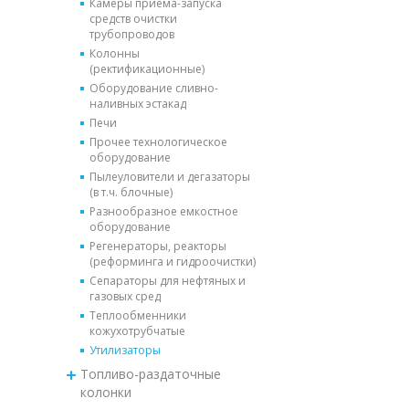
Камеры приема-запуска
средств очистки
трубопроводов
Колонны
(ректификационные)
Оборудование сливно-
наливных эстакад
Печи
Прочее технологическое
оборудование
Пылеуловители и дегазаторы
(в т.ч. блочные)
Разнообразное емкостное
оборудование
Регенераторы, реакторы
(реформинга и гидроочистки)
Сепараторы для нефтяных и
газовых сред
Теплообменники
кожухотрубчатые
Утилизаторы
Топливо-раздаточные
колонки