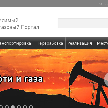
О по
исимый
газовый Портал
анспортировка
Переработка
Реализация
Мест