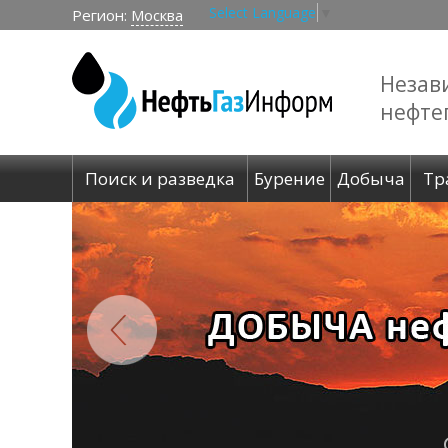
Select Language
▼
Регион:
Москва
Незав
нефте
Поиск и разведка
Бурение
Добыча
Тр