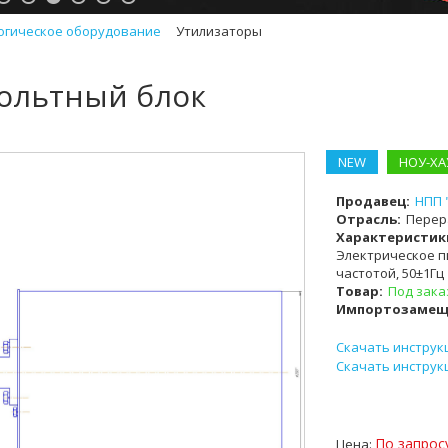
огическое оборудование
Утилизаторы
ольтный блок
NEW
НОУ-ХА
Продавец:
НПП 
Отрасль:
Перер
Характеристик
Электрическое пи
частотой, 50±1Гц
Товар:
Под зака
Импортозамещ
Скачать инструк
Скачать инструк
По запрос
Цена: