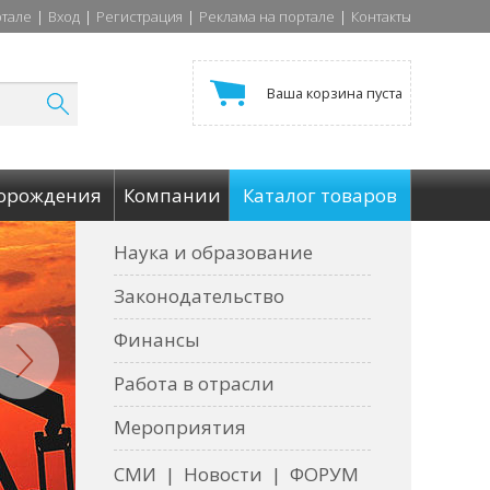
ртале
|
Вход
|
Регистрация
|
Реклама на портале
|
Контакты
Ваша корзина пуста
орождения
Компании
Каталог товаров
Наука и образование
Законодательство
Финансы
Работа в отрасли
Мероприятия
СМИ
|
Новости
|
ФОРУМ