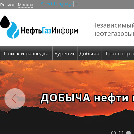
Select Language
▼
Регион:
Москва
Независимы
нефтегазовы
Поиск и разведка
Бурение
Добыча
Транспорт