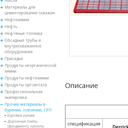
Масла
Материалы для
цементирования скважин
Нефтехимия
Нефть
Нефтяные топлива
Обсадные трубы и
внутрискважинное
оборудование
Присадки
Продукты неорганической
химии
Продукты нефтехимии
Описание
Продукты оргсинтеза
Профессиональная
экипировка
Прочие материалы в
бурении, освоении, ГРП
Буровые рукава
Дорожные плиты
спецификация
(фундамент), паллеты
Derric