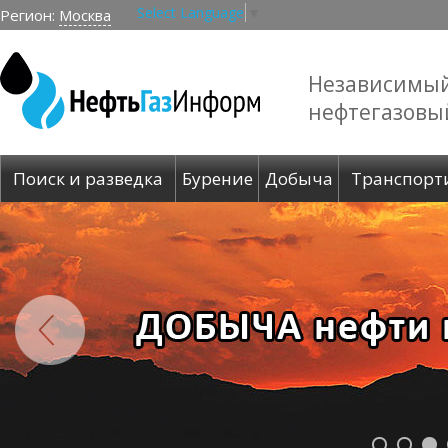
Select Language
▼
Регион:
Москва
Независимы
нефтегазовы
Поиск и разведка
Бурение
Добыча
Транспорт