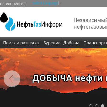
Select Language
▼
Регион:
Москва
Независимы
нефтегазовы
Поиск и разведка
Бурение
Добыча
Транспорт