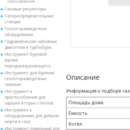
газоснабжения
Газовые регуляторы
Газораспределительные
станции
Геологоразведочное
оборудование
Гидравлические забойные
двигатели и турбобуры
Инструмент буровой
(кроме
породоразрушающего)
Инструмент для бурения
Описание
геологоразведочных
скважин
Информация о подборе газ
Инструмент и
приспособления для
Площадь дома
зарезки вторых стволов
Инструмент к
Ёмкость
оборудованию для добычи
нефти и газа
Котёл
Инструмент ловильный для