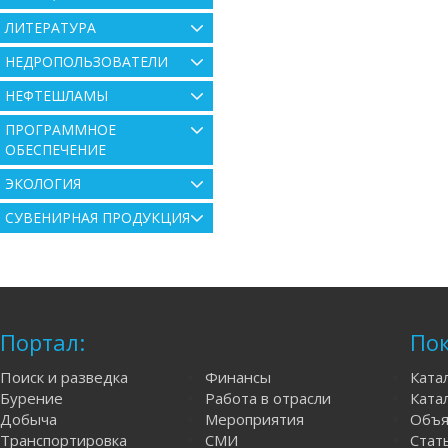
ЛИТЕРАТУРА
НЕДРОПОЛЬЗОВАТЕЛИ
НЕФТЕШЛАМЫ
ПРОГРАММНОЕ
ОБЕСПЕЧЕНИЕ
ЭКОЛОГИЯ
СУВЕНИРНАЯ ПРОДУКЦИЯ
Портал:
Пок
Поиск и разведка
Финансы
Ката
Бурение
Работа в отрасли
Катал
Добыча
Мероприятия
Объя
Транспортировка
СМИ
Стат