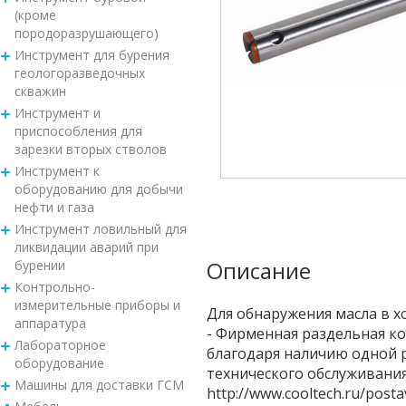
(кроме
породоразрушающего)
Инструмент для бурения
геологоразведочных
скважин
Инструмент и
приспособления для
зарезки вторых стволов
Инструмент к
оборудованию для добычи
нефти и газа
Инструмент ловильный для
ликвидации аварий при
Описание
бурении
Контрольно-
измерительные приборы и
Для обнаружения масла в х
аппаратура
- Фирменная раздельная ко
Лабораторное
благодаря наличию одной 
оборудование
технического обслуживания 
Машины для доставки ГСМ
http://www.cooltech.ru/post