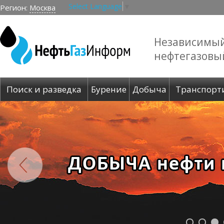
Select Language
▼
Регион:
Москва
Независимы
нефтегазовы
Поиск и разведка
Бурение
Добыча
Транспорт