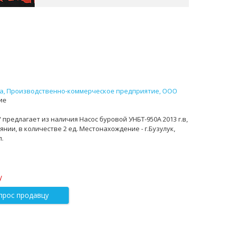
а, Производственно-коммерческое предприятие, ООО
ие
предлагает из наличия Насос буровой УНБТ-950А 2013 г.в,
янии, в количестве 2 ед. Местонахождение - г.Бузулук,
л.
у
прос продавцу