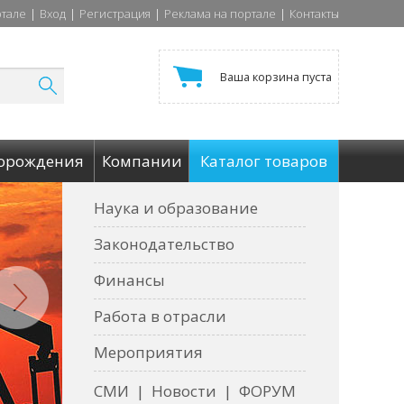
ртале
|
Вход
|
Регистрация
|
Реклама на портале
|
Контакты
Ваша корзина пуста
орождения
Компании
Каталог товаров
Наука и образование
Законодательство
Финансы
Работа в отрасли
Мероприятия
СМИ
|
Новости
|
ФОРУМ