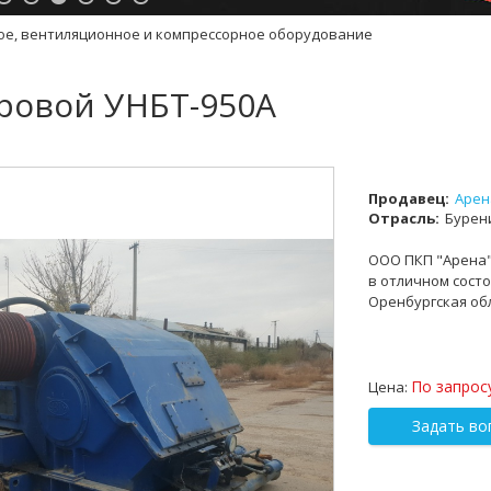
ое, вентиляционное и компрессорное оборудование
уровой УНБТ-950А
Продавец:
Арен
Отрасль:
Бурен
ООО ПКП "Арена" 
в отличном состо
Оренбургская об
По запрос
Цена:
Задать во