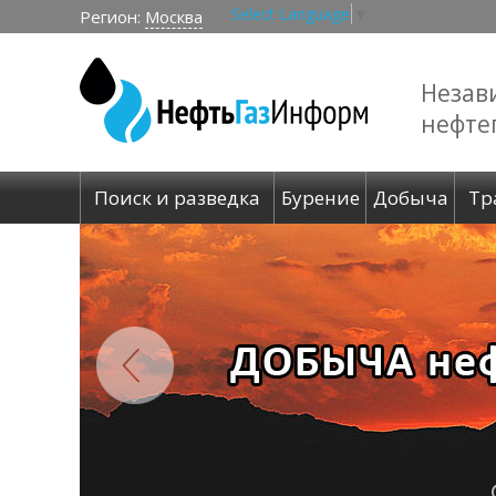
Select Language
▼
Регион:
Москва
Незав
нефте
Поиск и разведка
Бурение
Добыча
Тр