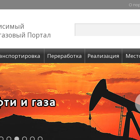
О по
исимый
газовый Портал
анспортировка
Переработка
Реализация
Мест