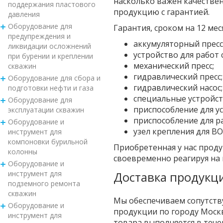
насколько важен качестве
поддержания пластового
продукцию с гарантией.
давления
Оборудование для
Гарантия, сроком на 12 ме
предупреждения и
аккумуляторный пресс
ликвидации осложнений
устройство для работ
при бурении и креплении
механический пресс;
скважин
гидравлический пресс;
Оборудование для сбора и
гидравлический насос;
подготовки нефти и газа
специальные устройст
Оборудование для
приспособление для ус
эксплуатации скважин
приспособление для ра
Оборудование и
узел крепления для ВО
инструмент для
компоновки бурильной
Приобретенная у нас прод
колонны
своевременно реагируя на
Оборудование и
инструмент для
Доставка продукци
подземного ремонта
скважин
Мы обеспечиваем сопутств
Оборудование и
продукции по городу Москв
инструмент для
товара выполняется в течен