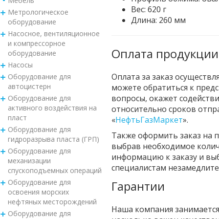
Мебель
Вес: 620 г
Метрологическое
Длина: 260 мм
оборудование
Насосное, вентиляционное
и компрессорное
Оплата продукции
оборудование
Насосы
Оплата за заказ осуществл
Оборудование для
автоцистерн
можете обратиться к пред
вопросы, окажет содействи
Оборудование для
активного воздействия на
относительно сроков отпр
пласт
«
НефтьГазМаркет
».
Оборудование для
Также оформить заказ на 
гидроразрыва пласта (ГРП)
выбрав необходимое колич
Оборудование для
информацию к заказу и вы
механизации
специалистам незамедлите
спускоподъемных операций
Оборудование для
Гарантии
освоения морских
нефтяных месторождений
Наша компания занимается
Оборудование для