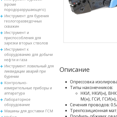
(кроме
породоразрушающего)
Инструмент для бурения
геологоразведочных
скважин
Инструмент и
приспособления для
зарезки вторых стволов
Инструмент к
оборудованию для добычи
нефти и газа
Инструмент ловильный для
Описание
ликвидации аварий при
бурении
Опрессовка изолирова
Контрольно-
Типы наконечников:
измерительные приборы и
НКИ, НКИ(н), ВН
аппаратура
М(н), ГСИ, ГСИ(н)
Лабораторное
Сечения проводов: 0.5/0
оборудование
Трехпозиционная ма
Машины для доставки ГСМ
Профиль обжима: ова