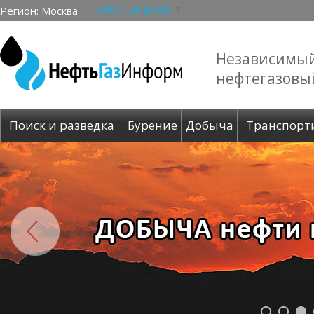
Select Language
▼
Регион:
Москва
Независимы
нефтегазовы
Поиск и разведка
Бурение
Добыча
Транспорт