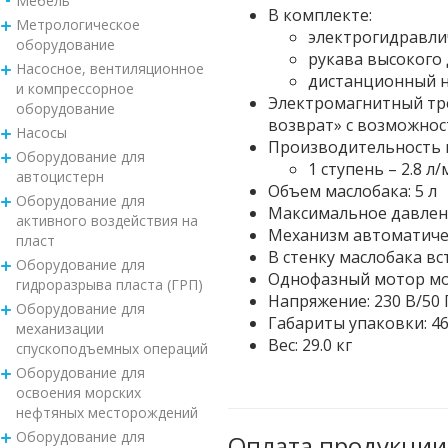
Мебель
В комплекте:
Метрологическое
электрогидравли
оборудование
рукава высокого 
Насосное, вентиляционное
дистанционный н
и компрессорное
Электромагнитный тр
оборудование
возврат» с возможнос
Насосы
Производительность н
Оборудование для
1 ступень – 2.8 л/
автоцистерн
Объем маслобака: 5 л
Оборудование для
Максимальное давлени
активного воздействия на
Механизм автоматичес
пласт
В стенку маслобака в
Оборудование для
Однофазный мотор мо
гидроразрыва пласта (ГРП)
Напряжение: 230 В/50 
Оборудование для
Габариты упаковки: 4
механизации
Вес: 29.0 кг
спускоподъемных операций
Оборудование для
освоения морских
нефтяных месторождений
Оборудование для
Оплата продукции