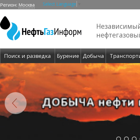
Select Language
▼
Регион:
Москва
Независимы
нефтегазовы
Поиск и разведка
Бурение
Добыча
Транспорт