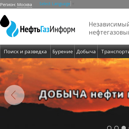
Select Language
▼
Регион:
Москва
Независимы
нефтегазовы
Поиск и разведка
Бурение
Добыча
Транспорт