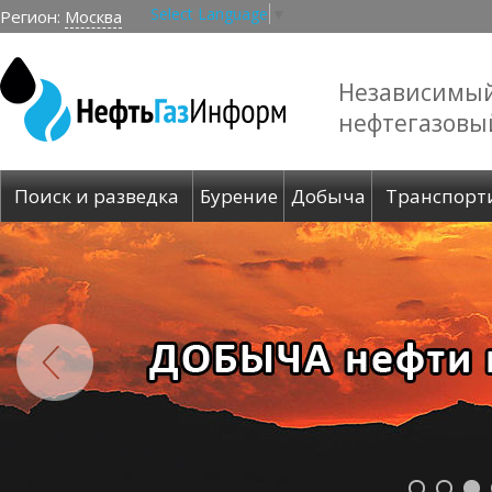
Select Language
▼
Регион:
Москва
Независимы
нефтегазовы
Поиск и разведка
Бурение
Добыча
Транспорт