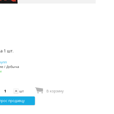
за 1 шт.
рупп
ие / Добыча
и
+
В корзину
шт
прос продавцу