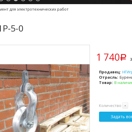
мент для электротехнических работ
Р-5-0
1 740
p
Продавец:
НГИг
Отрасль:
Бурен
Товар:
В наличи
-
Количество
Задать во