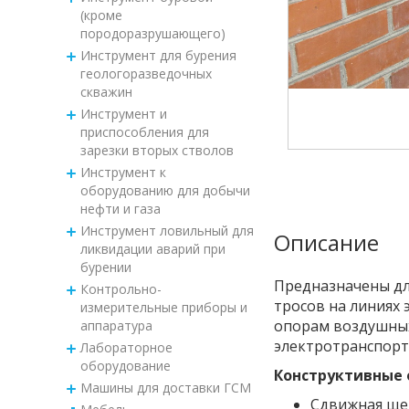
(кроме
породоразрушающего)
Инструмент для бурения
геологоразведочных
скважин
Инструмент и
приспособления для
зарезки вторых стволов
Инструмент к
оборудованию для добычи
нефти и газа
Инструмент ловильный для
Описание
ликвидации аварий при
бурении
Предназначены дл
Контрольно-
тросов на линиях 
измерительные приборы и
опорам воздушных
аппаратура
электротранспорта
Лабораторное
оборудование
Конструктивные 
Машины для доставки ГСМ
Сдвижная щек