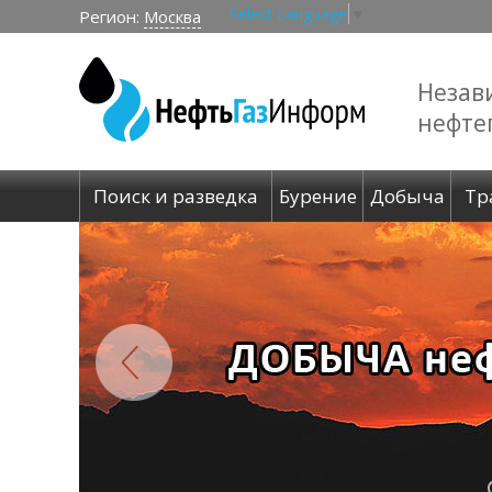
Select Language
▼
Регион:
Москва
Незав
нефте
Поиск и разведка
Бурение
Добыча
Тр