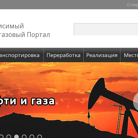
О по
исимый
газовый Портал
анспортировка
Переработка
Реализация
Мест