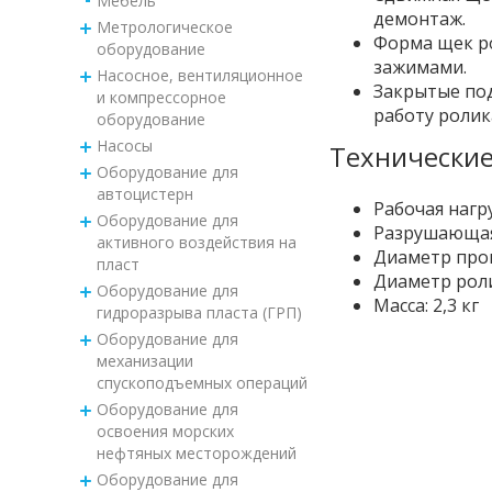
Мебель
демонтаж.
Метрологическое
Форма щек р
оборудование
зажимами.
Насосное, вентиляционное
Закрытые по
и компрессорное
работу ролик
оборудование
Насосы
Технические
Оборудование для
автоцистерн
Рабочая нагру
Оборудование для
Разрушающая 
активного воздействия на
Диаметр пров
пласт
Диаметр роли
Оборудование для
Масса: 2,3 кг
гидроразрыва пласта (ГРП)
Оборудование для
механизации
спускоподъемных операций
Оборудование для
освоения морских
нефтяных месторождений
Оборудование для