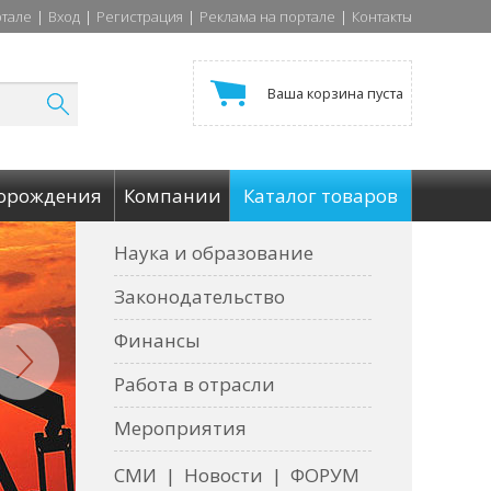
ртале
|
Вход
|
Регистрация
|
Реклама на портале
|
Контакты
Ваша корзина пуста
орождения
Компании
Каталог товаров
Наука и образование
Законодательство
Финансы
Работа в отрасли
Мероприятия
СМИ
|
Новости
|
ФОРУМ