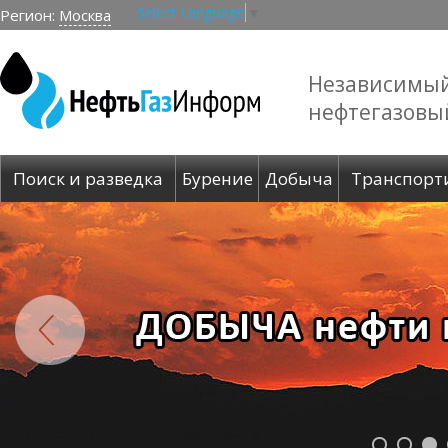
Select Language
▼
Регион:
Москва
Независимы
нефтегазовы
Поиск и разведка
Бурение
Добыча
Транспорт