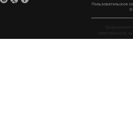
Пользовательское с
О
Предложения т
ответственность з