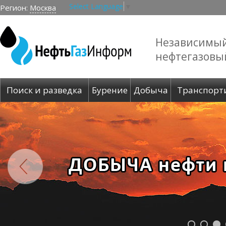
Select Language
▼
Регион:
Москва
Независимы
нефтегазовы
Поиск и разведка
Бурение
Добыча
Транспорт