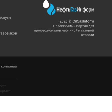
услуги
2026 © OilGasInform
Независимый портал для
профессионалов нефтяной и газовой
газовиков
отрасли
 компании
есет
ортала.