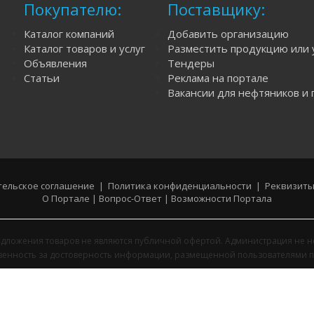
Покупателю:
Поставщику:
Каталог компаний
Добавить организацию
Каталог товаров и услуг
Разместить продукцию или 
Объявления
Тендеры
Статьи
Реклама на портале
Вакансии для нефтяников и 
ельское соглашение
|
Политика конфиденциальности
|
Реквизиты
О Портале
|
Вопрос-Ответ
|
Возможности Портала
дложения товаров не являются публичной офертой. Администрация не н
твенность за достоверность информации, размещенной пользователями п