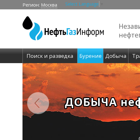
Select Language
▼
Регион:
Москва
Незав
нефте
Поиск и разведка
Бурение
Добыча
Тр