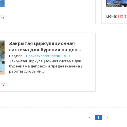
Цена:
По з
осу
Закрытая циркуляционная
система для бурения на деп...
Продавец:
ПромКомплектСервис, ООО
Закрытая циркуляционная система для
бурения на депрессии предназначена для
работы с любыми...
осу
<
1
>