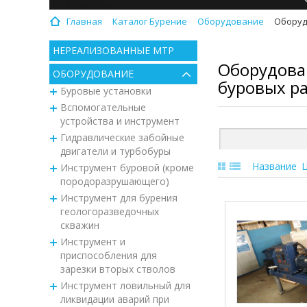
Главная
Каталог Бурение
Оборудование
Оборуд
НЕРЕАЛИЗОВАННЫЕ МТР
Оборудова
ОБОРУДОВАНИЕ
буровых р
Буровые установки
Вспомогательные
устройства и инструмент
Гидравлические забойные
двигатели и турбобуры
Название
Инструмент буровой (кроме
породоразрушающего)
Инструмент для бурения
геологоразведочных
скважин
Инструмент и
приспособления для
зарезки вторых стволов
Инструмент ловильный для
ликвидации аварий при