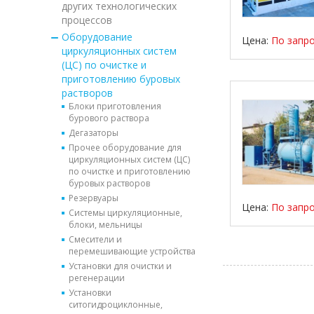
других технологических
процессов
Оборудование
Цена:
По запр
циркуляционных систем
(ЦС) по очистке и
приготовлению буровых
растворов
Блоки приготовления
бурового раствора
Дегазаторы
Прочее оборудование для
циркуляционных систем (ЦС)
по очистке и приготовлению
буровых растворов
Резервуары
Цена:
По запр
Системы циркуляционные,
блоки, мельницы
Смесители и
перемешивающие устройства
Установки для очистки и
регенерации
Установки
ситогидроциклонные,