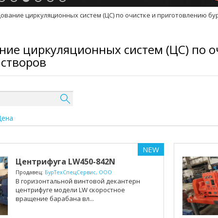
ование циркуляционных систем (ЦС) по очистке и приготовлению бур.
ние циркуляционных систем (ЦС) по о
астворов
Цена
NEW
Центрифуга LW450-842N
Продавец:
БурТехСпецСервис, ООО
В горизонтальной винтовой декантерной
центрифуге модели LW скоростное
вращение барабана вл...