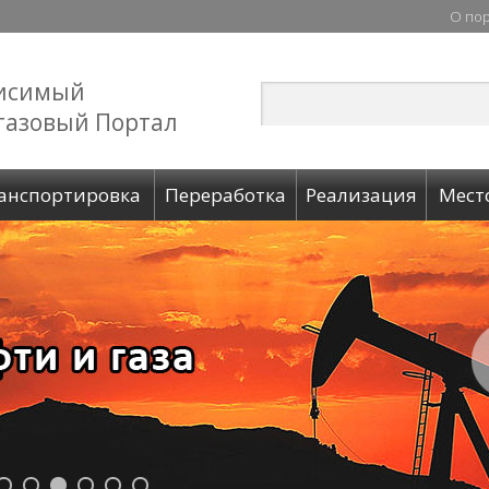
О по
исимый
газовый Портал
анспортировка
Переработка
Реализация
Мест