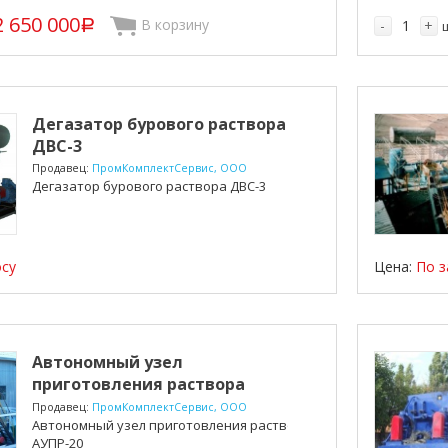
2 650 000
В корзину
-
+
p
Дегазатор бурового раствора
ДВС-3
Продавец:
ПромКомплектСервис, ООО
Дегазатор бурового раствора ДВС-3
осу
Цена:
По з
Автономный узел
приготовления раствора
АУПР-20
Продавец:
ПромКомплектСервис, ООО
Автономный узел приготовления раствора
АУПР-20