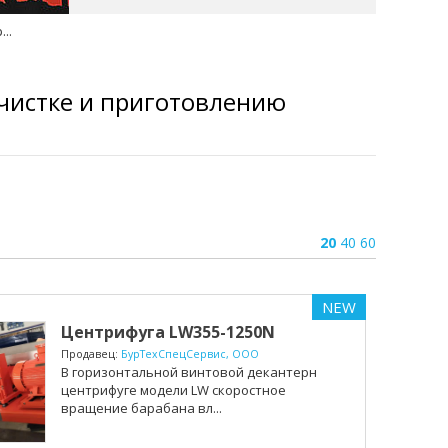
..
чистке и приготовлению
20
40
60
NEW
Центрифуга LW355-1250N
Продавец:
БурТехСпецСервис, ООО
В горизонтальной винтовой декантерной
центрифуге модели LW скоростное
вращение барабана вл...