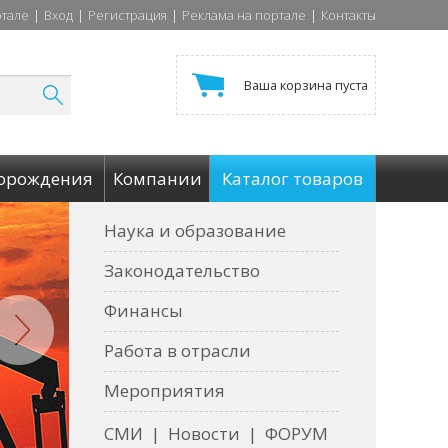
ртале
|
Вход
|
Регистрация
|
Реклама на портале
|
Контакты
Ваша корзина пуста
орождения
Компании
Каталог товаров
Наука и образование
Законодательство
Финансы
Работа в отрасли
Мероприятия
СМИ
|
Новости
|
ФОРУМ