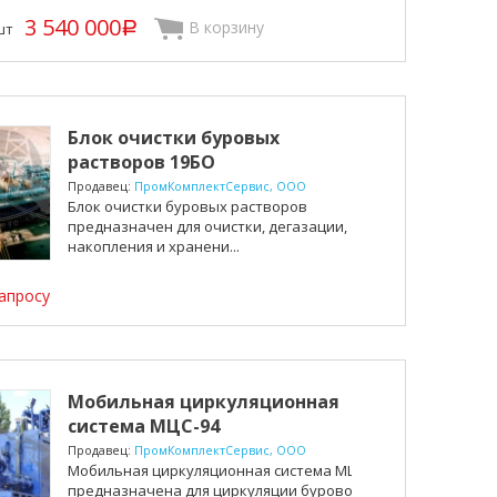
3 540 000
В корзину
шт
p
Блок очистки буровых
растворов 19БО
Продавец:
ПромКомплектСервис, ООО
Блок очистки буровых растворов
предназначен для очистки, дегазации,
накопления и хранени...
апросу
Мобильная циркуляционная
система МЦС-94
Продавец:
ПромКомплектСервис, ООО
Мобильная циркуляционная система МЦС
предназначена для циркуляции бурового