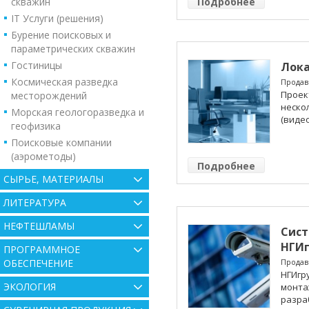
скважин
Подробнее
IT Услуги (решения)
Бурение поисковых и
параметрических скважин
Гостиницы
Лок
Космическая разведка
Продав
Проек
месторождений
неско
Морская геологоразведка и
(виде
геофизика
Поисковые компании
(аэрометоды)
Подробнее
СЫРЬЕ, МАТЕРИАЛЫ
ЛИТЕРАТУРА
НЕФТЕШЛАМЫ
Сис
НГИг
ПРОГРАММНОЕ
ОБЕСПЕЧЕНИЕ
Продав
НГИгр
ЭКОЛОГИЯ
монта
разраб