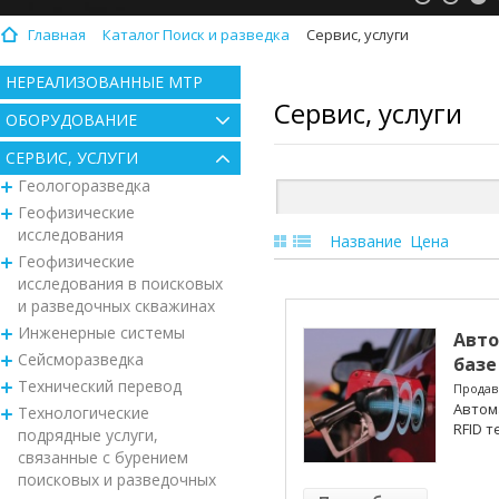
Главная
Каталог Поиск и разведка
Сервис, услуги
НЕРЕАЛИЗОВАННЫЕ МТР
Сервис, услуги
ОБОРУДОВАНИЕ
СЕРВИС, УСЛУГИ
Геологоразведка
Геофизические
исследования
Название
Цена
Геофизические
исследования в поисковых
и разведочных скважинах
Инженерные системы
Авто
Сейсморазведка
базе
Технический перевод
Продав
Автом
Технологические
RFID т
подрядные услуги,
связанные с бурением
поисковых и разведочных