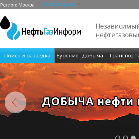
Select Language
▼
Регион:
Москва
Независимы
нефтегазовы
Поиск и разведка
Бурение
Добыча
Транспорт