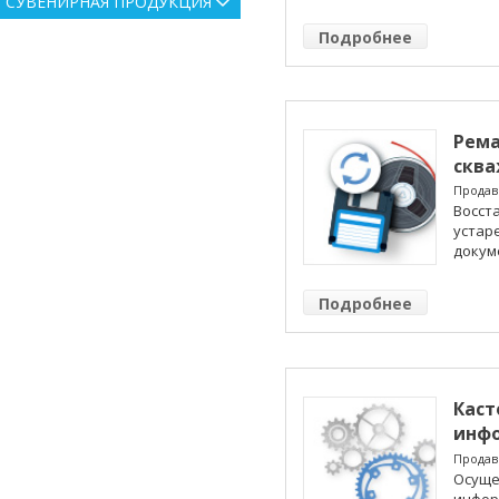
СУВЕНИРНАЯ ПРОДУКЦИЯ
Подробнее
Рема
сква
Продав
Восст
устар
докум
Подробнее
Каст
инфо
баз 
Продав
Осуще
инфор