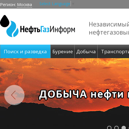
Select Language
▼
Регион:
Москва
Независимы
нефтегазовы
Поиск и разведка
Бурение
Добыча
Транспорт