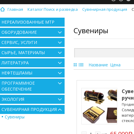
Главная
Каталог Поиск и разведка
Сувенирная продукция
НЕРЕАЛИЗОВАННЫЕ МТР
Сувениры
ОБОРУДОВАНИЕ
СЕРВИС, УСЛУГИ
СЫРЬЕ, МАТЕРИАЛЫ
ЛИТЕРАТУРА
Название
Цена
НЕФТЕШЛАМЫ
ПРОГРАММНОЕ
ОБЕСПЕЧЕНИЕ
Суве
ручн
ЭКОЛОГИЯ
Продав
СУВЕНИРНАЯ ПРОДУКЦИЯ
Солид
матер
Сувениры
стекло,
65 000
p