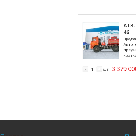
АТЗ-
46
Продав
Автот
предн
кратк
3 379 00
-
+
шт