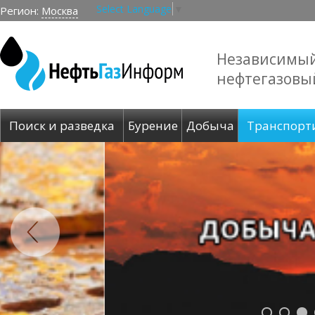
Select Language
▼
Регион:
Москва
Независимы
нефтегазовы
Поиск и разведка
Бурение
Добыча
Транспорт