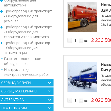
Оборудование для
Новы
автоцистерн
32м3
Трубопроводный транспорт
- Оборудование для
Продав
Досту
ремонта
25м3 д
Трубопроводный транспорт
- Оборудование для
строительства и монтажа
2 236 50
-
+
шт
Трубопроводный транспорт
- Оборудование для
эксплуатации
Газотехнологическое
оборудование
Новы
Инструмент для
Биту
электротехнических работ
FoxTa
Продав
Досту
СЕРВИС, УСЛУГИ
объем
СЫРЬЕ, МАТЕРИАЛЫ
2 020 50
ЛИТЕРАТУРА
-
+
шт
НЕФТЕШЛАМЫ