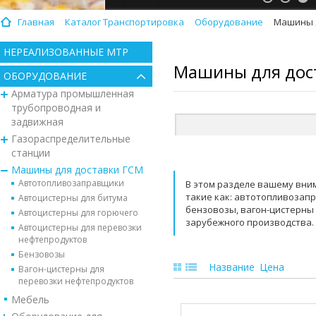
Главная
Каталог Транспортировка
Оборудование
Машины д
НЕРЕАЛИЗОВАННЫЕ МТР
Машины для дос
ОБОРУДОВАНИЕ
Арматура промышленная
трубопроводная и
задвижная
Газораспределительные
станции
Машины для доставки ГСМ
Автотопливозаправщики
В этом разделе вашему вни
такие как: автотопливозап
Автоцистерны для битума
бензовозы, вагон-цистерны
Автоцистерны для горючего
зарубежного производства.
Автоцистерны для перевозки
нефтепродуктов
Бензовозы
Название
Цена
Вагон-цистерны для
перевозки нефтепродуктов
Мебель