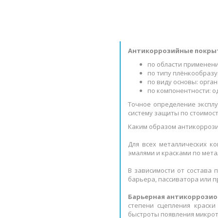
Антикоррозийные покры
по области применен
по типу плёнкообразу
по виду основы: орг
по компонентности: 
Точное определение экспл
систему защиты по стоимост
Каким образом антикорроз
Для всех металлических к
эмалями и красками по мета
В зависимости от состава
барьера, пассиватора или п
Барьерная антикоррозио
степени сцепления краски
быстроты появления микрот