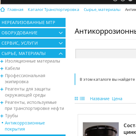
Главная
Каталог Транспортировка
Сырье, материалы
Анти
НЕРЕАЛИЗОВАННЫЕ МТР
Антикоррозионн
ОБОРУДОВАНИЕ
СЕРВИС, УСЛУГИ
СЫРЬЕ, МАТЕРИАЛЫ
Изоляционные материалы
Кабели
Профессиональная
В этом каталоге вы найдет
экипировка
Реагенты для защиты
окружающей среды
Название
Цена
Реагенты, используемые
при транспортировке нефти
Трубы
Антикоррозионные
Сост
покрытия
цин