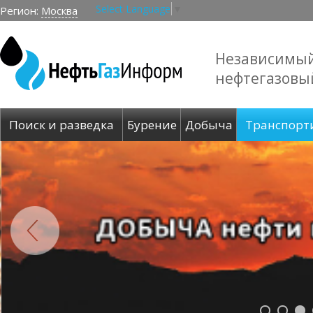
Select Language
▼
Регион:
Москва
Независимы
нефтегазовы
Поиск и разведка
Бурение
Добыча
Транспорт