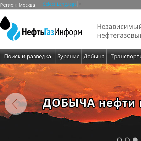
Select Language
▼
Регион:
Москва
Независимы
нефтегазовы
Поиск и разведка
Бурение
Добыча
Транспорт