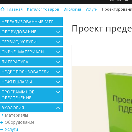
Главная
Каталог товаров
Экология
Услуги
Проектирование
НЕРЕАЛИЗОВАННЫЕ МТР
Проект пред
ОБОРУДОВАНИЕ
СЕРВИС, УСЛУГИ
СЫРЬЕ, МАТЕРИАЛЫ
ЛИТЕРАТУРА
НЕДРОПОЛЬЗОВАТЕЛИ
НЕФТЕШЛАМЫ
ПРОГРАММНОЕ
ОБЕСПЕЧЕНИЕ
ЭКОЛОГИЯ
Материалы
Оборудование
Услуги