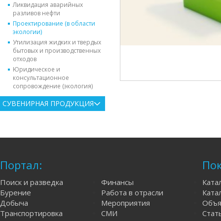
Ликвидация аварийных
разливов нефти
Проектирование (в области
экологии)
Утилизация жидких и твердых
бытовых и производственных
отходов
Юридическое и
консультационное
сопровождение (экология)
СУВЕНИРНАЯ ПРОДУКЦИЯ
Портал:
Пок
Поиск и разведка
Финансы
Ката
Бурение
Работа в отрасли
Катал
Добыча
Мероприятия
Объя
Транспортировка
СМИ
Стат