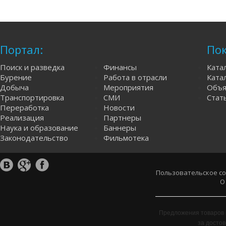
Портал:
Пок
Поиск и разведка
Финансы
Ката
Бурение
Работа в отрасли
Катал
Добыча
Мероприятия
Объя
Транспортировка
СМИ
Стат
Переработка
Новости
Реализация
Партнеры
Наука и образование
Баннеры
Законодательство
Фильмотека
Пользовательское с
О
Предложения товаров 
за досто