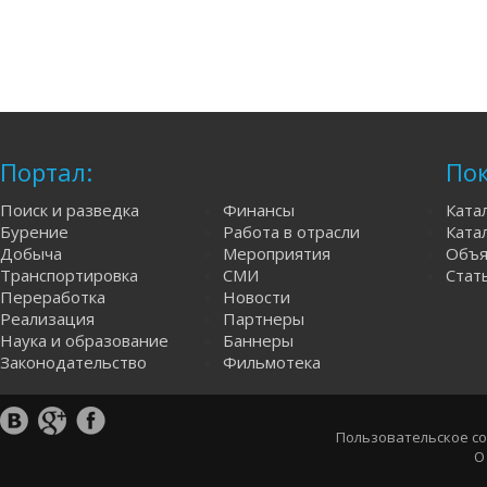
Портал:
Пок
Поиск и разведка
Финансы
Ката
Бурение
Работа в отрасли
Катал
Добыча
Мероприятия
Объя
Транспортировка
СМИ
Стат
Переработка
Новости
Реализация
Партнеры
Наука и образование
Баннеры
Законодательство
Фильмотека
Пользовательское с
О