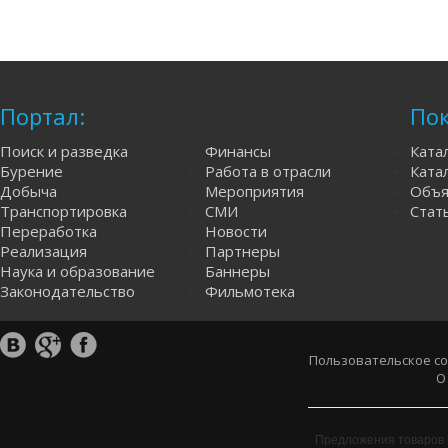
Портал:
Пок
Поиск и разведка
Финансы
Ката
Бурение
Работа в отрасли
Катал
Добыча
Мероприятия
Объя
Транспортировка
СМИ
Стат
Переработка
Новости
Реализация
Партнеры
Наука и образование
Баннеры
Законодательство
Фильмотека
Пользовательское с
О
Предложения товаров 