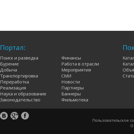
Портал:
Пок
Поиск и разведка
Финансы
Ката
Бурение
Работа в отрасли
Катал
Добыча
Мероприятия
Объя
Транспортировка
СМИ
Стат
Переработка
Новости
Реализация
Партнеры
Наука и образование
Баннеры
Законодательство
Фильмотека
Пользовательское с
О