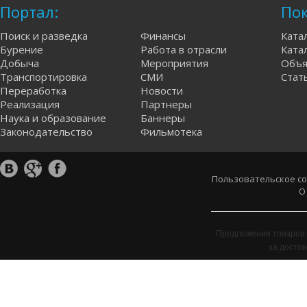
Портал:
Пок
Поиск и разведка
Финансы
Ката
Бурение
Работа в отрасли
Катал
Добыча
Мероприятия
Объя
Транспортировка
СМИ
Стат
Переработка
Новости
Реализация
Партнеры
Наука и образование
Баннеры
Законодательство
Фильмотека
Пользовательское с
О
Предложения товаров 
за досто