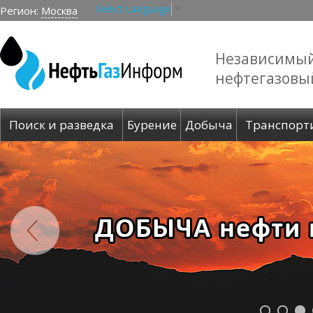
Select Language
▼
Регион:
Москва
Независимы
нефтегазовы
Поиск и разведка
Бурение
Добыча
Транспорт