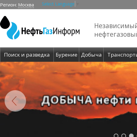
Select Language
▼
Регион:
Москва
Независимы
нефтегазовы
Поиск и разведка
Бурение
Добыча
Транспорт