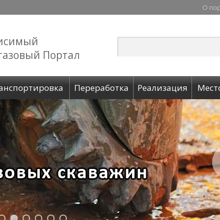
О по
исимый
газовый Портал
анспортировка
Переработка
Реализация
Мест