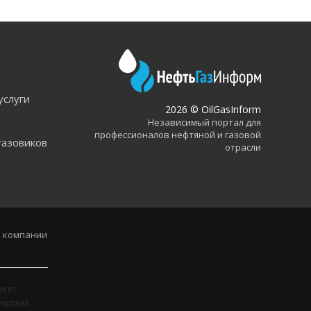
услуги
2026 © OilGasInform
Независимый портал для
профессионалов нефтяной и газовой
газовиков
отрасли
 компании
есет
ортала.