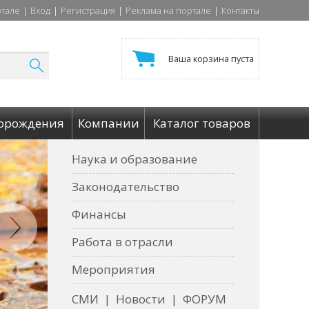
ртале
|
Вход
|
Регистрация
|
Реклама на портале
|
Контакты
Ваша корзина пуста
орождения
Компании
Каталог товаров
Наука и образование
Законодательство
Финансы
Работа в отрасли
Мероприятия
СМИ
|
Новости
|
ФОРУМ