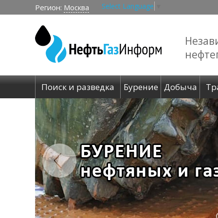
Select Language
▼
Регион:
Москва
Незав
нефте
Поиск и разведка
Бурение
Добыча
Тр