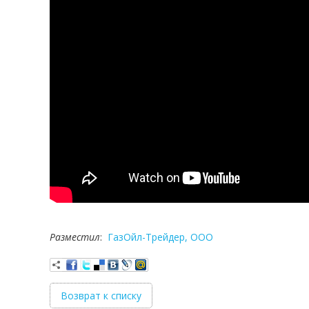
Разместил
:
ГазОйл-Трейдер, ООО
Возврат к списку