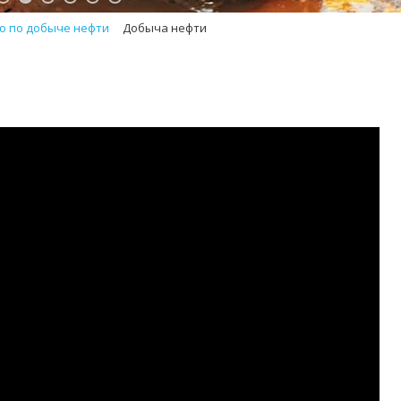
о по добыче нефти
Добыча нефти