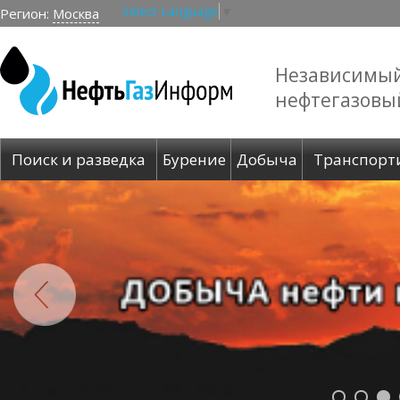
Select Language
▼
Регион:
Москва
Независимы
нефтегазовы
Поиск и разведка
Бурение
Добыча
Транспорт