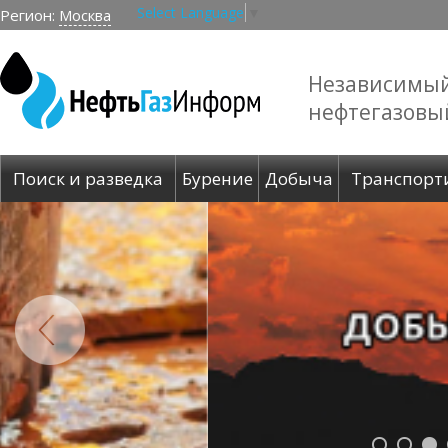
Select Language
▼
Регион:
Москва
Независимы
нефтегазовы
Поиск и разведка
Бурение
Добыча
Транспорт