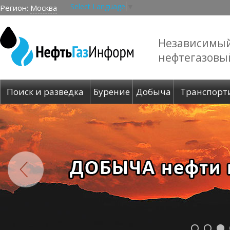
Select Language
▼
Регион:
Москва
Независимы
нефтегазовы
Поиск и разведка
Бурение
Добыча
Транспорт