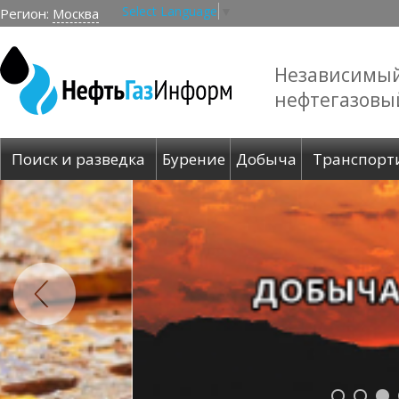
Select Language
▼
Регион:
Москва
Независимы
нефтегазовы
Поиск и разведка
Бурение
Добыча
Транспорт