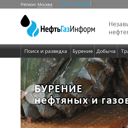
Select Language
▼
Регион:
Москва
Незав
нефте
Поиск и разведка
Бурение
Добыча
Тр