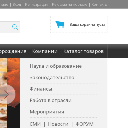
ртале
|
Вход
|
Регистрация
|
Реклама на портале
|
Контакты
Ваша корзина пуста
орождения
Компании
Каталог товаров
Наука и образование
Законодательство
Финансы
Работа в отрасли
Мероприятия
СМИ
|
Новости
|
ФОРУМ