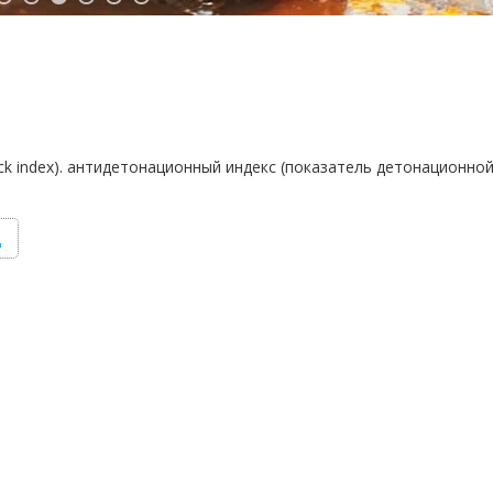
ck index). антидетонационный индекс (показатель детонационн
д