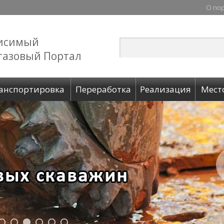
О по
исимый
газовый Портал
анспортировка
Переработка
Реализация
Мест