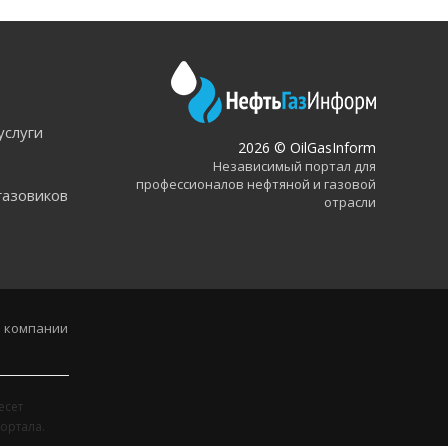
услуги
2026 © OilGasInform
Независимый портал для
профессионалов нефтяной и газовой
газовиков
отрасли
 компании
есет
ортала.