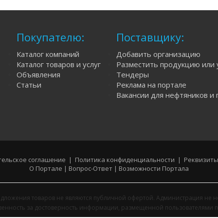
Покупателю:
Поставщику:
Каталог компаний
Добавить организацию
Каталог товаров и услуг
Разместить продукцию или 
Объявления
Тендеры
Статьи
Реклама на портале
Вакансии для нефтяников и 
ельское соглашение
|
Политика конфиденциальности
|
Реквизиты
О Портале
|
Вопрос-Ответ
|
Возможности Портала
дложения товаров не являются публичной офертой. Администрация не н
твенность за достоверность информации, размещенной пользователями п